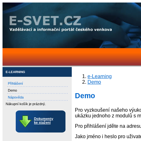
E-LEARNING
e-Learning
Demo
Přihlášení
Demo
Demo
Nápověda
Nákupní košík je prázdný.
Pro vyzkoušení našeho výuko
ukázku jednoho z modulů s m
Dokumenty
ke stažení
Pro přihlášení jděte na adres
Jako jméno i heslo pro uživat