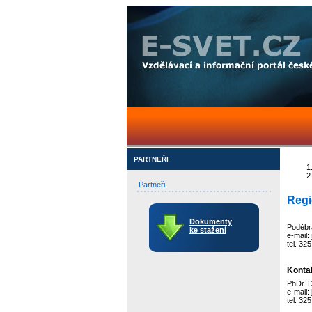
PARTNEŘI
Partneři
Regi
Dokumenty
Poděbr
ke stažení
e-mail:
tel. 32
Konta
PhDr. 
e-mail:
tel. 32