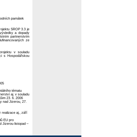
írodních památek
rojektu SROP 3.3 je
, výsledky a dopady
místním partnerstvím
olufinancovaných ze
rojektu v souladu
áci s Hospodářskou
005
tálního tématu
erství aj. v souladu
šim 23. 6. 2006
y nad Jizerou, 27.
 realizace aj., září
dů EU pro
 Jizerou listopad –