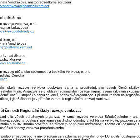
enata Vondráková, místopředsedkyně sdružení
rvondrakova@podblanickem.net
vé sdružení:
m rozvoje venkova, o.s.
Dagmar Lukavcová
ova@ekopodebrady.cz
ickem, o.s.
enata Vondráková
ni@podblanickem.net
rky nad Jizerou
atislav Morava
ky@souhorky.cz
 rozvoje občanské společnosti a českého venkova, o. p. s.
adislav Čepička
ol.cz
ální škola rozvoje venkova poskytuje sama a prostřednictvím svých členů služb
českého kraje. Angažuje se v oblasti regionálního rozvoje napříč všemi cílovými skupina
četně obcí 3. stupně) a sdružení obcí, neziskové organizace s přímou vazbou na regionální
ělce, jejichž činnost je v přímém vztahu k regionálnímu rozvoji venkova.
t činnosti Regionální školy rozvoje venkova:
vání cílů všech sdružených organizací v rámci rozvoje venkova Středočeského kraje. 
inovat společný postup s posláním zajistit plnohodnotný život lidí na venkově, pozitivní vz
antním a multikulturním prostředí se zřetelem na trvalou udržitelnost. Těchto cílů dosahuje s
ostí škol obnovy venkova prostřednictvím:
podpory rozvoje obcí a mikroregionů ve vazbě na strukturální fondy EU a další dostupné dota