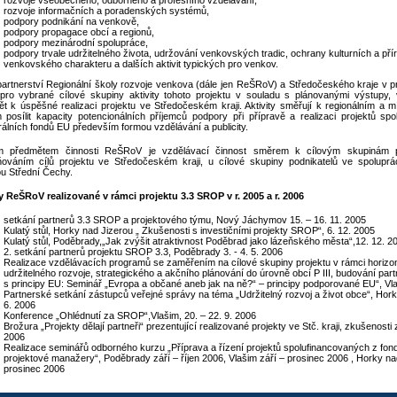
rozvoje všeobecného, odborného a profesního vzdělávání,
rozvoje informačních a poradenských systémů,
podpory podnikání na venkově,
podpory propagace obcí a regionů,
podpory mezinárodní spolupráce,
podpory trvale udržitelného života, udržování venkovských tradic, ochrany kulturních a př
venkovského charakteru a dalších aktivit typických pro venkov.
artnerství Regionální školy rozvoje venkova (dále jen ReŠRoV) a Středočeského kraje v p
it pro vybrané cílové skupiny aktivity tohoto projektu v souladu s plánovanými výstupy
ět k úspěšné realizaci projektu ve Středočeském kraji. Aktivity směřují k regionálním a 
 posílit kapacity potencionálních příjemců podpory při přípravě a realizaci projektů sp
rálních fondů EU především formou vzdělávání a publicity.
m předmětem činnosti ReŠRoV je vzdělávací činnost směrem k cílovým skupinám p
ňováním cílů projektu ve Středočeském kraji, u cílové skupiny podnikatelů ve spolupr
u Střední Čechy.
ty ReŠRoV realizované v rámci projektu 3.3 SROP v r. 2005 a r. 2006
setkání partnerů 3.3 SROP a projektového týmu, Nový Jáchymov 15. – 16. 11. 2005
Kulatý stůl, Horky nad Jizerou „ Zkušenosti s investičními projekty SROP“, 6. 12. 2005
Kulatý stůl, Poděbrady,„Jak zvýšit atraktivnost Poděbrad jako lázeňského města“,12. 12. 2
2. setkání partnerů projektu SROP 3.3, Poděbrady 3. - 4. 5. 2006
Realizace vzdělávacích programů se zaměřením na cílové skupiny projektu v rámci horizon
udržitelného rozvoje, strategického a akčního plánování do úrovně obcí P III, budování partn
s principy EU: Seminář „Evropa a občané aneb jak na ně?“ – principy podporované EU“, Vla
Partnerské setkání zástupců veřejné správy na téma „Udržitelný rozvoj a život obce“, Hork
6. 2006
Konference „Ohlédnutí za SROP“,Vlašim, 20. – 22. 9. 2006
Brožura „Projekty dělají partneři“ prezentující realizované projekty ve Stč. kraji, zkušenosti z
2006
Realizace seminářů odborného kurzu „Příprava a řízení projektů spolufinancovaných z fon
projektové manažery“, Poděbrady září – říjen 2006, Vlašim září – prosinec 2006 , Horky nad
prosinec 2006