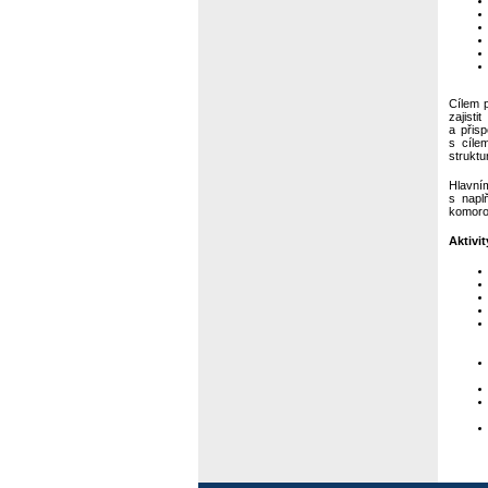
Cílem p
zajist
a přisp
s cílem
struktu
Hlavní
s napl
komoro
Aktivi