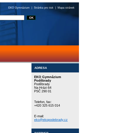
EKO Gymnázium
|
Stránka pro tisk
|
Mapa stránek
ADRESA
EKO Gymnázium
Poděbrady
Poděbrady
Na Hrázi 64
PSČ 290 01
Telefon, fax:
+420 325 615 014
E-mail:
eko@ekopodebrady.cz