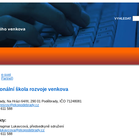
VYHLEDAT:
e-svet
Partneři
onální škola rozvoje venkova
ady, Na Hrázi 64/III, 290 01 Poděbrady, IČO 71248081
resrov@ekopodebrady.cz
5 611 588
kty:
Dagmar Lukavcová, předsedkyně sdružení
lukavcova@ekopodebrady.cz
5 611 588