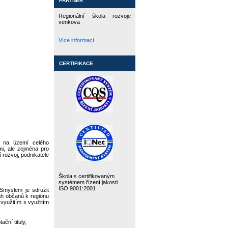
PARTNER
Regionální škola rozvoje
venkova
Více informací
CERTIFIKACE
y na území celého
mi, ale zejména pro
 rozvoj, podnikatele
Škola s certifikovaným
systémem řízení jakosti
ISO 9001:2001
Smyslem je sdružit
tah občanů k regionu
 využitím s využitím
ční tituly,