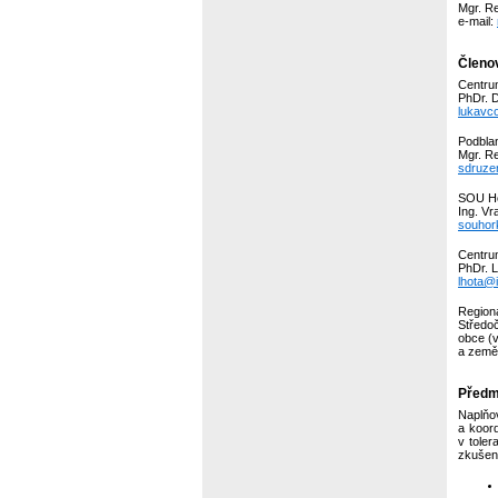
Mgr. R
e-mail:
Členo
Centru
PhDr. 
lukavc
Podblan
Mgr. R
sdruze
SOU Ho
Ing. Vr
souhor
Centrum
PhDr. L
lhota@i
Region
Středo
obce (v
a zeměd
Předmě
Naplňo
a koord
v toler
zkušen