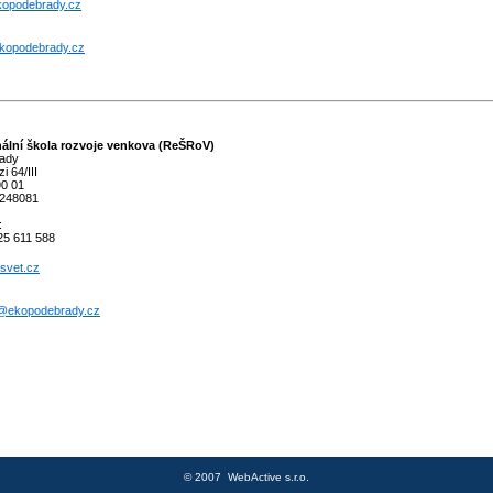
opodebrady.cz
opodebrady.cz
ální škola rozvoje venkova (ReŠRoV)
ady
i 64/III
0 01
248081
:
25 611 588
svet.cz
@ekopodebrady.cz
© 2007
WebActive s.r.o.