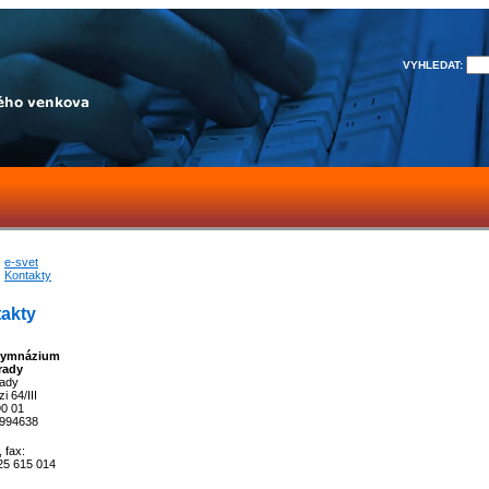
VYHLEDAT:
e-svet
Kontakty
akty
ymnázium
rady
ady
i 64/III
0 01
2994638
, fax:
25 615 014