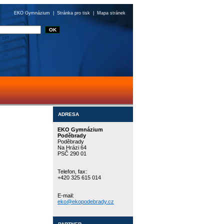
EKO Gymnázium
|
Stránka pro tisk
|
Mapa stránek
ADRESA
EKO Gymnázium
Poděbrady
Poděbrady
Na Hrázi 64
PSČ 290 01
Telefon, fax:
+420 325 615 014
E-mail:
eko@ekopodebrady.cz