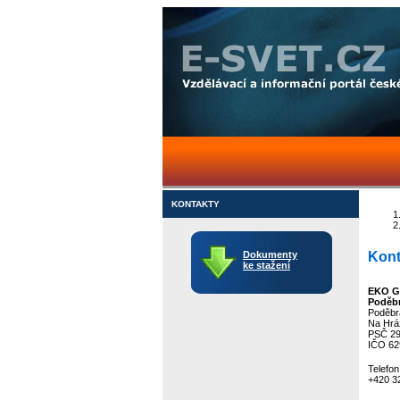
KONTAKTY
Dokumenty
Kont
ke stažení
EKO G
Poděb
Poděbr
Na Hráz
PSČ 29
IČO 6
Telefon
+420 3