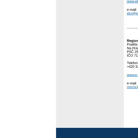
www.ek
e-mail:
eko@ek
Region
Poděbr
Na Hráz
PSČ 29
IČO 71
Telefon
+420 3
www.e-
e-mail:
resrov