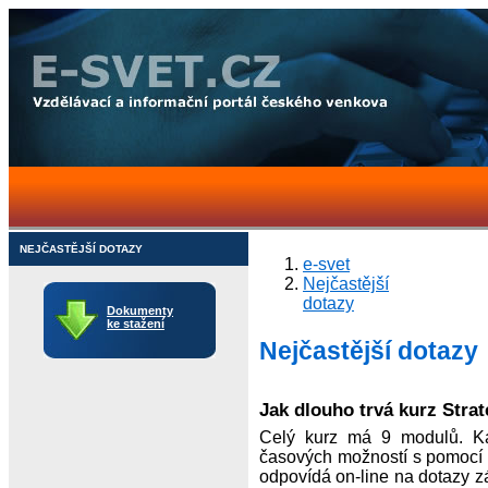
NEJČASTĚJŠÍ DOTAZY
e-svet
Nejčastější
dotazy
Dokumenty
ke stažení
Nejčastější dotazy
Jak dlouho trvá kurz Strat
Celý kurz má 9 modulů. K
časových možností s pomocí k
odpovídá on-line na dotazy zá