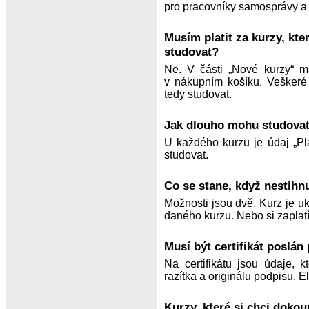
pro pracovníky samosprávy a s
Musím platit za kurzy, kte
studovat?
Ne. V části „Nové kurzy“ mát
v nákupním košíku. Veškeré 
tedy studovat.
Jak dlouho mohu studovat
U každého kurzu je údaj „Pl
studovat.
Co se stane, když nestihn
Možnosti jsou dvě. Kurz je u
daného kurzu. Nebo si zaplatí
Musí být certifikát poslán
Na certifikátu jsou údaje,
razítka a originálu podpisu. E
Kurzy, které si chci doko