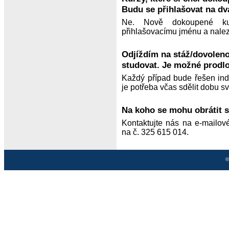
Budu se přihlašovat na dv
Ne. Nově dokoupené ku
přihlašovacímu jménu a nalez
Odjíždím na stáž/dovoleno
studovat. Je možné prodl
Každý případ bude řešen in
je potřeba včas sdělit dobu s
Na koho se mohu obrátit s
Kontaktujte nás na e-mailo
na č. 325 615 014.
©