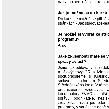
na samotném účastníkovi stud
Jak je možné se do kurzů 
Do kurzů je možné se přihlás
stránkách - Jak studovat e-lea
Je možné si vybrat ke stu
programu?
Ano.
Jaké zkušenosti máte se v
správy zvlášť?
Jsme akreditovaným vzdělá
a tělovýchovy ČR a Minister
spolupracujeme s Krajsk
smluvním partnerem Střed
Středočeského kraje. V rámci
organizujeme vzdělávací a
koordinátory EVVO a další u
správu, podnikatele, nezi
zrealizovali řadu jednoden
programy, v současné době s