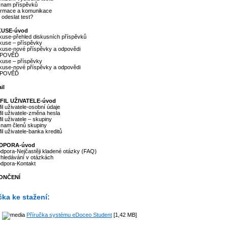
znam příspěvků
formace a komunikace
 odeslat test?
SKUSE-úvod
skuse-přehled diskusních příspěvků
skuse – příspěvky
skuse-nové příspěvky a odpovědi
DPOVĚĎ
skuse – příspěvky
skuse-nové příspěvky a odpovědi
DPOVĚĎ
il
OFIL UŽIVATELE-úvod
fil uživatele-osobní údaje
fil uživatele-změna hesla
fil uživatele – skupiny
znam členů skupiny
fil uživatele-banka kreditů
ODPORA-úvod
dpora-Nejčastěji kladené otázky (FAQ)
yhledávání v otázkách
odpora-Kontakt
KONČENÍ
čka ke stažení:
Příručka systému eDoceo Student
[1,42 MB]