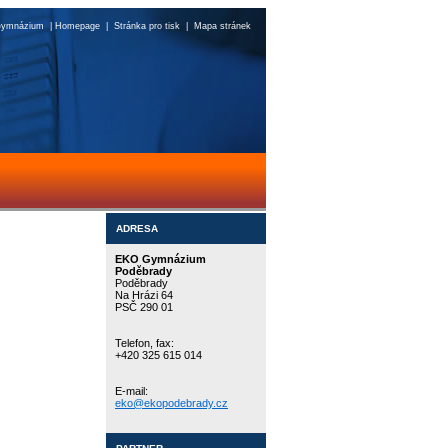
ymnázium
|
Homepage
|
Stránka pro tisk
|
Mapa stránek
ADRESA
EKO Gymnázium
Poděbrady
Poděbrady
Na Hrázi 64
PSČ 290 01
Telefon, fax:
+420 325 615 014
E-mail:
eko@ekopodebrady.cz