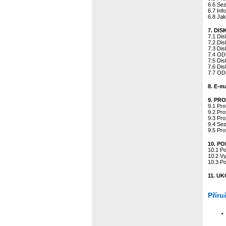
6.6 Se
6.7 In
6.8 Jak
7. DI
7.1 Di
7.2 Di
7.3 Di
7.4 O
7.5 Di
7.6 Di
7.7 O
8. E-ma
9. PR
9.1 Pro
9.2 Pro
9.3 Pro
9.4 Se
9.5 Pro
10. P
10.1 Po
10.2 V
10.3 P
11. U
Příru