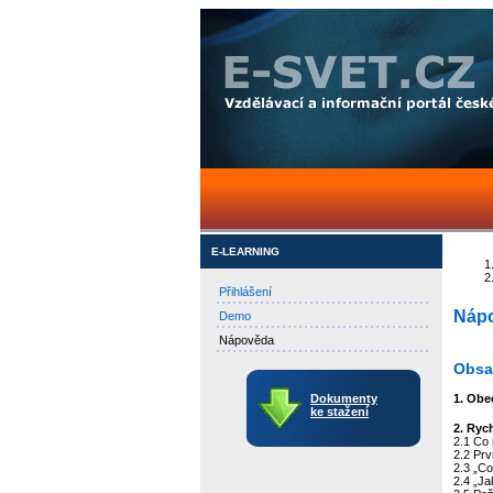
E-LEARNING
Přihlášení
Náp
Demo
Nápověda
Obsa
Dokumenty
1. Obe
ke stažení
2. Ryc
2.1 Co
2.2 Prv
2.3 „Co
2.4 „Ja