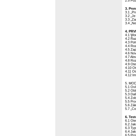
2.5 Po
3. Prvn
3.1 „Pr
3.2 „Je
3.3 „Za
3.4 „N
4. PR
4.1 Wo
4.2 Řa
4.3 Pot
4.4 Roz
4.5 Za
4.6 No
4.7 Ab
4.8 Roz
4.9 Ote
4.10 O
4.11 O
4.12 Im
5. MO
5.1 Ovl
5.2 Ob
5.3 Dal
5.4 Zo
5.5 Pr
5.6 Zák
5.7 „C
6. Tes
6.1 Ote
6.2 Jak
6.3 Ty
6.4 Jak
6.5 Pro