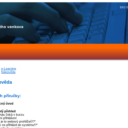
EKO G
e-Learning
Nápověda
ověda
h příručky:
cný úvod
hlý přehled
 nás čeká v kurzu
ní přihlášení
 je to webový prohlížeč!?“
k se přihlásit do systému!?“