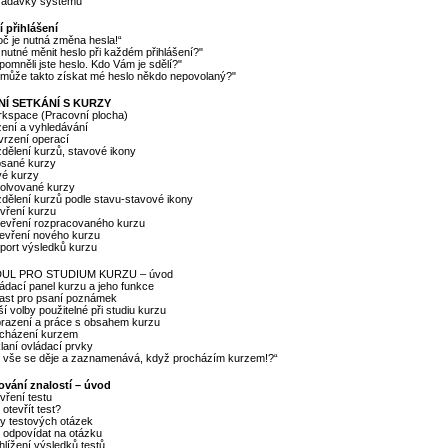
žadavky systému
í přihlášení
oč je nutná změna hesla!“
 nutné měnit heslo při každém přihlášení?"
pomněli jste heslo. Kdo Vám je sdělí?"
emůže takto získat mé heslo někdo nepovolaný?"
VNÍ SETKÁNÍ S KURZY
rkspace (Pracovní plocha)
zení a vyhledávání
vrzení operací
dělení kurzů, stavové ikony
psané kurzy
vé kurzy
solvované kurzy
dělení kurzů podle stavu-stavové ikony
vření kurzu
tevření rozpracovaného kurzu
tevření nového kurzu
port výsledků kurzu
DUL PRO STUDIUM KURZU – úvod
ádací panel kurzu a jeho funkce
last pro psaní poznámek
ší volby použitelné při studiu kurzu
brazení a práce s obsahem kurzu
ocházení kurzem
laní ovládací prvky
o vše se děje a zaznamenává, když procházím kurzem!?“
tování znalostí – úvod
vření testu
 otevřít test?
py testových otázek
 odpovídat na otázku
hlížení výsledků testů