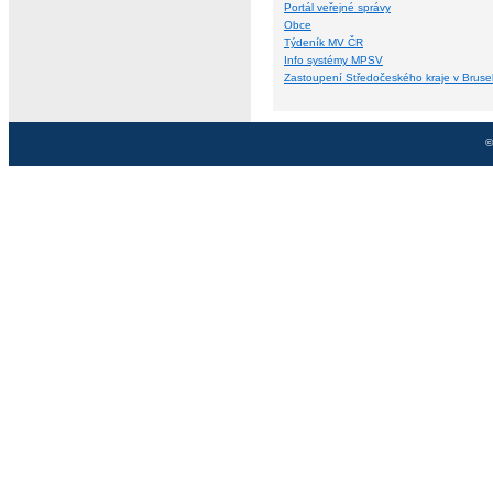
Portál veřejné správy
Obce
Týdeník MV ČR
Info systémy MPSV
Zastoupení Středočeského kraje v Bruse
©