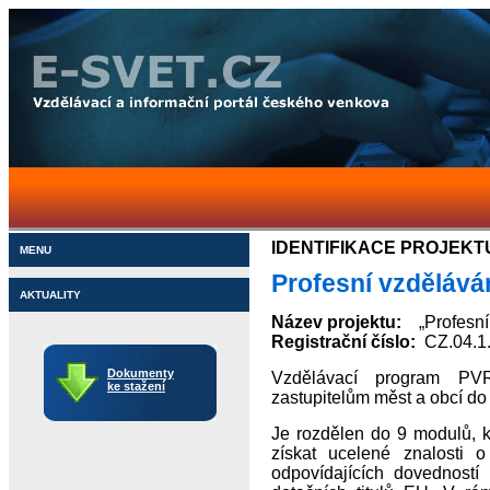
IDENTIFIKACE PROJEKT
MENU
Profesní vzdělává
AKTUALITY
Název projektu:
„Profesní 
Registrační číslo:
CZ.04.1.
Dokumenty
Vzdělávací program PVR
ke stažení
zastupitelům měst a obcí do 
Je rozdělen do 9 modulů, 
získat ucelené znalosti 
odpovídajících dovedností