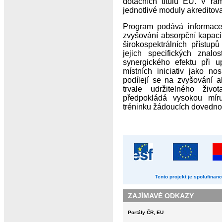
dotačních titulů EU. V rá
jednotlivé moduly akreditov
Program podává informace 
zvyšování absorpční kapaci
širokospektrálních přístupů
jejich specifických znal
synergického efektu při up
místních iniciativ jako nos
podílejí se na zvyšování a
trvale udržitelného živ
předpokládá vysokou míru 
tréninku žádoucích dovednost
Tento projekt je spolufina
ZAJÍMAVÉ ODKAZY
Portály ČR, EU