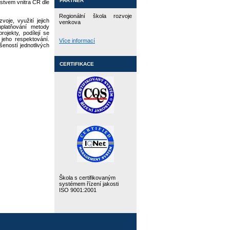
PARTNER
rstvem vnitra ČR dle
Regionální škola rozvoje
oje, využití jejich
venkova
uplatňování metody
rojekty, podílejí se
 jeho respektování.
Více informací
eností jednotlivých
CERTIFIKACE
Škola s certifikovaným
systémem řízení jakosti
ISO 9001:2001