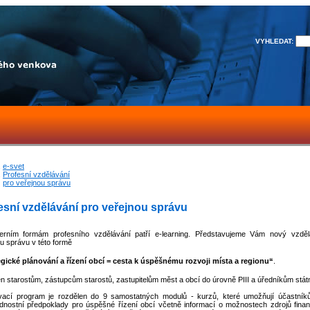
VYHLEDAT:
e-svet
Profesní vzdělávání
pro veřejnou správu
esní vzdělávání pro veřejnou správu
rním formám profesního vzdělávání patří e-learning. Představujeme Vám nový vzdě
u správu v této formě
egické plánování a řízení obcí = cesta k úspěšnému rozvoji místa a regionu“
.
n starostům, zástupcům starostů, zastupitelům měst a obcí do úrovně PIII a úředníkům stát
vací program je rozdělen do 9 samostatných modulů - kurzů, které umožňují účastníků
dnostní předpoklady pro úspěšné řízení obcí včetně informací o možnostech zdrojů fina