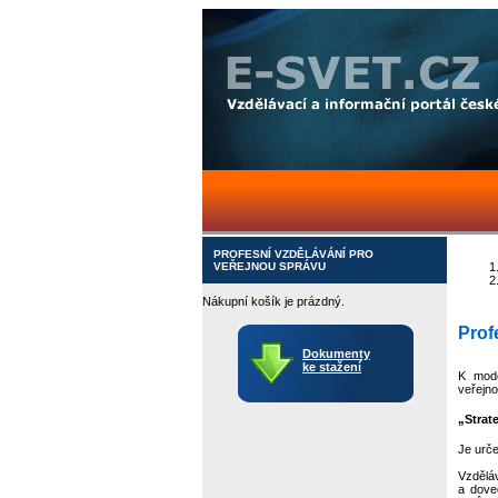
PROFESNÍ VZDĚLÁVÁNÍ PRO
VEŘEJNOU SPRÁVU
Nákupní košík je prázdný.
Prof
Dokumenty
ke stažení
K mode
veřejno
„Strat
Je urče
Vzdělá
a dove