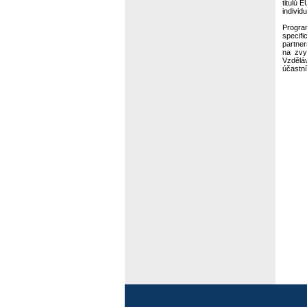
titulů 
individ
Progra
specif
partner
na zvy
Vzděláv
účastní