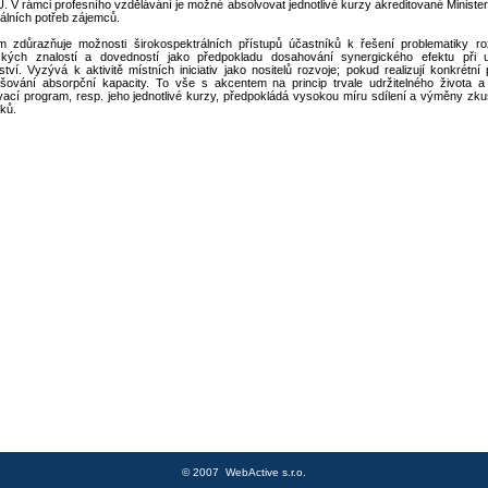
EU. V rámci profesního vzdělávání je možné absolvovat jednotlivé kurzy akreditované Ministe
uálních potřeb zájemců.
m zdůrazňuje možnosti širokospektrálních přístupů účastníků k řešení problematiky rozv
ických znalostí a dovedností jako předpokladu dosahování synergického efektu při 
ství. Vyzývá k aktivitě místních iniciativ jako nositelů rozvoje; pokud realizují konkrétní p
šování absorpční kapacity. To vše s akcentem na princip trvale udržitelného života a
ací program, resp. jeho jednotlivé kurzy, předpokládá vysokou míru sdílení a výměny zkuš
ků.
© 2007
WebActive s.r.o.