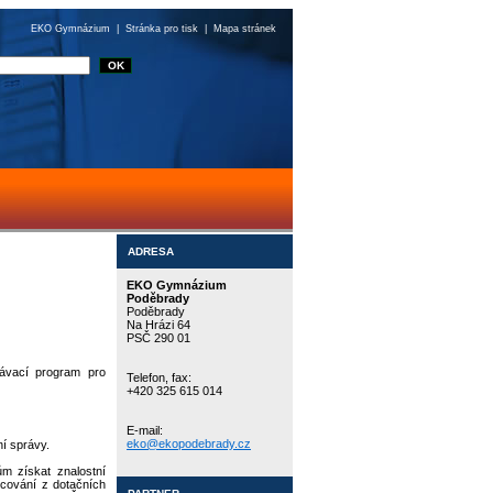
EKO Gymnázium
|
Stránka pro tisk
|
Mapa stránek
ADRESA
EKO Gymnázium
Poděbrady
Poděbrady
Na Hrázi 64
PSČ 290 01
lávací program pro
Telefon, fax:
+420 325 615 014
E-mail:
eko@ekopodebrady.cz
ní správy.
m získat znalostní
ncování z dotačních