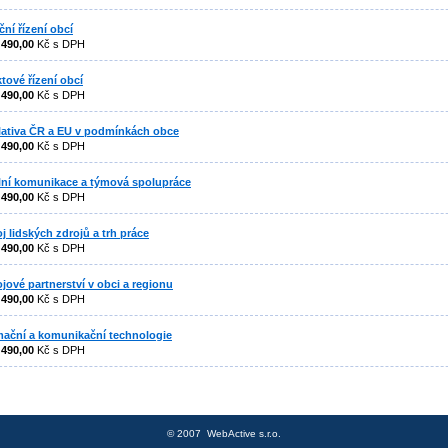
ční řízení obcí
:
490,00
Kč s DPH
ktové řízení obcí
:
490,00
Kč s DPH
lativa ČR a EU v podmínkách obce
:
490,00
Kč s DPH
lní komunikace a týmová spolupráce
:
490,00
Kč s DPH
j lidských zdrojů a trh práce
:
490,00
Kč s DPH
jové partnerství v obci a regionu
:
490,00
Kč s DPH
mační a komunikační technologie
:
490,00
Kč s DPH
© 2007
WebActive s.r.o.