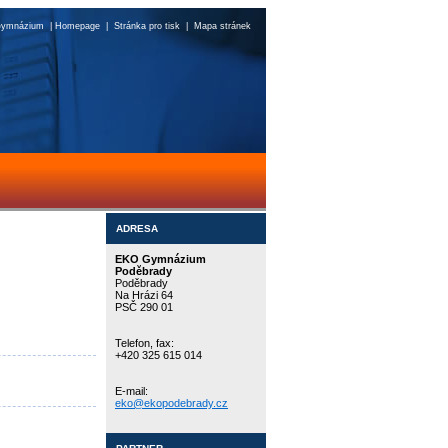
ymnázium
|
Homepage
|
Stránka pro tisk
|
Mapa stránek
ADRESA
EKO Gymnázium
Poděbrady
Poděbrady
Na Hrázi 64
PSČ 290 01
Telefon, fax:
+420 325 615 014
E-mail:
eko@ekopodebrady.cz