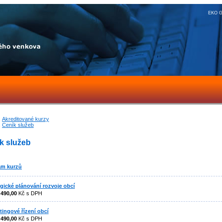
EKO G
Akreditované kurzy
Ceník služeb
k služeb
am kurzů
egické plánování rozvoje obcí
:
490,00
Kč s DPH
tingové řízení obcí
:
490,00
Kč s DPH