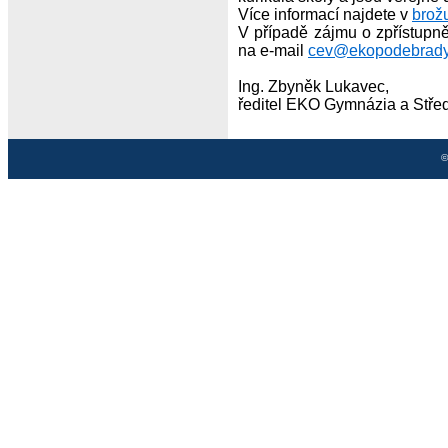
Více informací najdete v
brož
V případě zájmu o zpřístupn
na e-mail
cev@ekopodebrady
Ing. Zbyněk Lukavec,
ředitel EKO Gymnázia a Střed
©