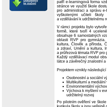
Dokumenty
patří e-learningová forma vzd
ke stažení
stránce ve využití škole dos
pro administraci a správu e
vyškolenými učiteli škol
a vzdělávání k udržitelnému 
V rámci projektu bylo vytvo
formě, které tvoří 4 ucele
obsahuje 6 samostatných vzd
oblasti RVP pro gymnázia. 
kultura, Člověk a příroda, 
a zdraví, Umění a kultura, 
a průřezová témata RVP pro 
Každý vzdělávací modul obsah
látce a závěrečný znalostní a 
Projektem vznikly následující
Osobnostní a sociální vý
Multikulturní a mediální
Environmentální výchova
Výchova k myšlení v evr
udržitelný rozvoj
Po pilotním ověření ve škole
kurikula školy a jsou veřejně