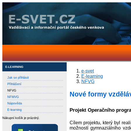
E-LEARNING
e-svet
E-learning
Jak se přihlásit
NFVG
Přihlášení
NFVG
Nové formy vzdělá
NFMVG
Nápověda
Projekt Operačního progr
E-learning
Nákupní košík je prázdný.
Cílem projektu, který byl real
možností gymnaziálního vzdě