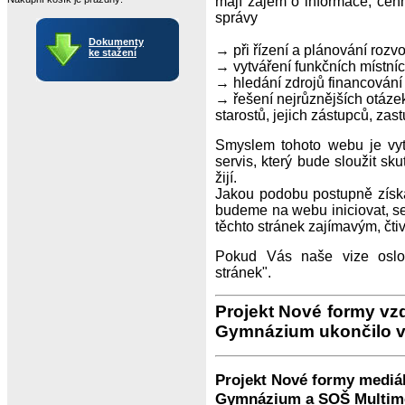
mají zájem o informace, cenn
správy
Dokumenty
→ při řízení a plánování rozvo
ke stažení
→ vytváření funkčních místních
→ hledání zdrojů financování s
→ řešení nejrůznějších otáze
starostů, jejich zástupců, zas
Smyslem tohoto webu je vytv
servis, který bude sloužit s
žijí.
Jakou podobu postupně získá
budeme na webu iniciovat, se
těchto stránek zajímavým, čt
Pokud Vás naše vize oslov
stránek".
Pr
ojekt
Nové formy vz
Gymnázium ukončilo v 
Projekt Nové formy mediá
Gymnázium a SOŠ Multimedi