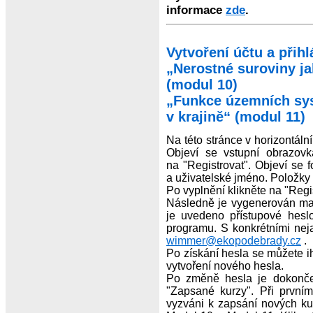
informace
zde
.
Vytvoření účtu a přih
„Nerostné suroviny ja
(modul 10)
„Funkce územních sys
v krajině“ (modul 11)
Na této stránce v horizontáln
Objeví se vstupní obrazovka
na "Registrovat". Objeví se f
a uživatelské jméno. Položky 
Po vyplnění klikněte na "Regis
Následně je vygenerován mai
je uvedeno přístupové hesl
programu. S konkrétními nej
wimmer@ekopodebrady.cz
.
Po získání hesla se můžete ih
vytvoření nového hesla.
Po změně hesla je dokončen
"Zapsané kurzy". Při prvním
vyzváni k zapsání nových kur