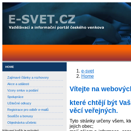
HOME
e-svet
Home
Zajímavé články a rozhovory
Akce a události
Vítejte na webovýc
Vzory smluv a podání
Spolupráce
které chtějí být V
Užitečné odkazy
věcí veřejných.
Registrace pro odběr e-mailů
Soutěže a bonusy
Tyto stránky určeny všem, kt
Objednávka učebnic
jejich obec;
Nákupní košík je prázdný.