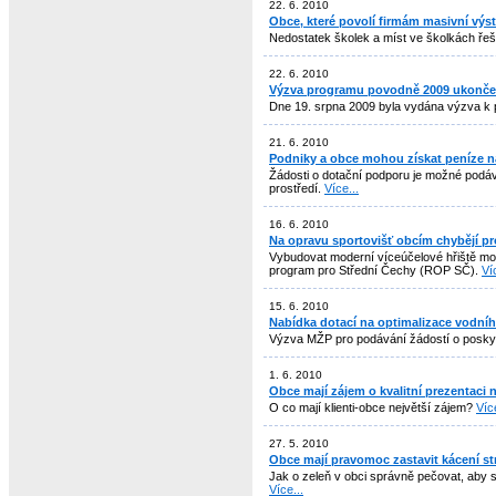
22. 6. 2010
Obce, které povolí firmám masivní výs
Nedostatek školek a míst ve školkách řeší
22. 6. 2010
Výzva programu povodně 2009 ukonč
Dne 19. srpna 2009 byla vydána výzva k p
21. 6. 2010
Podniky a obce mohou získat peníze 
Žádosti o dotační podporu je možné podáva
prostředí.
Více...
16. 6. 2010
Na opravu sportovišť obcím chybějí p
Vybudovat moderní víceúčelové hřiště m
program pro Střední Čechy (ROP SČ).
Ví
15. 6. 2010
Nabídka dotací na optimalizace vodníh
Výzva MŽP pro podávání žádostí o poskyt
1. 6. 2010
Obce mají zájem o kvalitní prezentaci 
O co mají klienti-obce největší zájem?
Více
27. 5. 2010
Obce mají pravomoc zastavit kácení stro
Jak o zeleň v obci správně pečovat, aby 
Více...