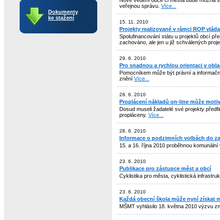
Nové vedení obce či města bude možná slo
veřejnou správu.
Více...
Dokumenty
ke stažení
15. 11. 2010
Projekty realizované v rámci ROP vláda
Spolufinancování státu u projektů obcí p
zachováno, ale jen u již schválených proj
29. 6. 2010
Pro snadnou a rychlou orientaci v oblas
Pomocníkem může být právní a informační
znění
Více...
28. 6. 2010
Proplácení nákladů on-line může motivov
Dosud museli žadatelé své projekty předfi
propláceny.
Více...
28. 6. 2010
Informace o podzimních volbách do zas
15. a 16. října 2010 proběhnou komunální 
23. 6. 2010
Publikace pro zástupce měst a obcí
Cyklistika pro města, cyklistická infrastru
23. 6. 2010
Každá obecní škola může nyní získat 
MŠMT vyhlásilo 18. května 2010 výzvu 