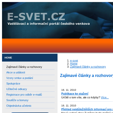
HOME
e-svet
Home
Zajímavé články a rozhovory
Zajímavé články a rozhovory
Akce a události
Zajímavé články a rozhovor
Vzory smluv a podání
Spolupráce
Užitečné odkazy
16. 11. 2010
Publikace ke stažení
Registrace pro odběr e-mailů
Určitě o tom víte, ale co kdyby?
Více...
Soutěže a bonusy
Objednávka učebnic
16. 11. 2010
Přehled nejdůležitějších informací pro