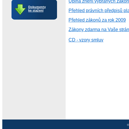
Úplná znění vybraných záko
Dokumenty
Přehled právních předpisů pl
ke stažení
Přehled zákonů za rok 2009
Zákony zdarma na Vaše strá
CD - vzory smluv
©