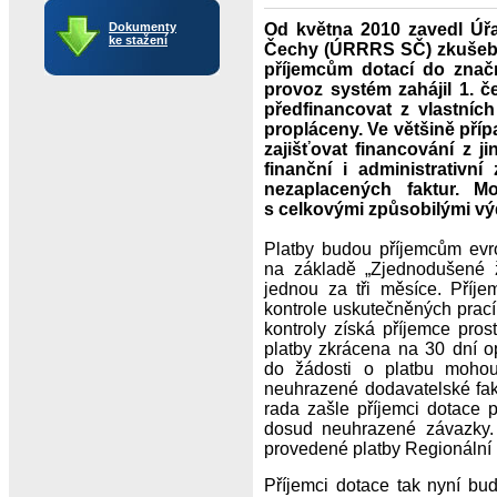
Dokumenty
Od května 2010 zavedl Úřa
ke stažení
Čechy (ÚRRRS SČ) zkušebn
příjemcům dotací do značn
provoz systém zahájil 1. č
předfinancovat z vlastníc
propláceny. Ve většině příp
zajišťovat financování z 
finanční i administrativní
nezaplacených faktur. M
s celkovými způsobilými výd
Platby budou příjemcům evr
na základě „Zjednodušené ž
jednou za tři měsíce. Příj
kontrole uskutečněných prací
kontroly získá příjemce pros
platby zkrácena na 30 dní o
do žádosti o platbu mohou
neuhrazené dodavatelské fak
rada zašle příjemci dotace p
dosud neuhrazené závazky. 
provedené platby Regionální 
Příjemci dotace tak nyní bu