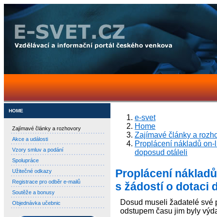
HOME
e-svet
Home
Zajímavé články a rozhovory
Zajímavé články a rozh
Akce a události
Proplácení nákladů on-li
Vzory smluv a podání
doposud otáleli
Spolupráce
Proplácení nákladů 
Užitečné odkazy
Registrace pro odběr e-mailů
s žádostí o dotaci 
Soutěže a bonusy
Dosud museli žadatelé své pr
Objednávka učebnic
odstupem času jim byly výda