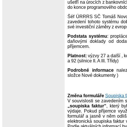
ušetří na úrocích z bankovní
do konce programového období
Šéf ÚRRRS SČ Tomáš Novotný
zavedení tohoto systému dob
své investiční záměry z evro
Podstata systému
: proplác
daňovými doklady od dodav
příjemcem.
Platnost:
výzvy 27 a další , 
a 92 (silnice II. A III. Třídy)
Podrobné informace
nale
složce Nové dokumenty )
Změna formuláře
Soupiska f
V souvislosti se zavedením 
„soupiska faktur“
, který b
výdaje. Pokud příjemce využ
formulář a jasně v něm odliš
elektronická soupiska faktur
Podle aktuálních informací b