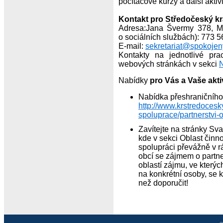
počítačové kurzy a další aktivi
Kontakt pro Středočeský kr
Adresa:Jana Švermy 378, Mn
o sociálních službách): 773 
E-mail:
sekretariat@spokoje
Kontakty na jednotlivé pr
webových stránkách v sekci
N
Nabídky
pro Vás a Vaše aktiv
Nabídka přeshraničního 
http://www.krstredocesky
spoluprace/partnerstvi-o
Zavítejte na stránky Sv
kde v sekci Oblast činno
spolupráci převážně v r
obcí se zájmem o partne
oblastí zájmu, ve kterýc
na konkrétní osoby, se k
než doporučit!