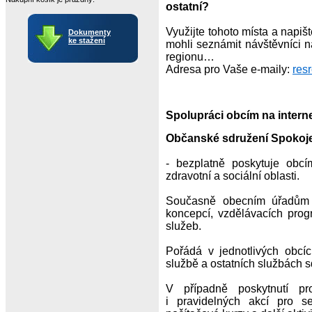
ostatní?
Využijte tohoto místa a napiš
Dokumenty
ke stažení
mohli seznámit návštěvníci n
regionu…
Adresa pro Vaše e-maily:
res
Spolupráci obcím na interne
Občanské sdružení Spoko
- bezplatně poskytuje obcí
zdravotní a sociální oblasti.
Současně obecním úřadům na
koncepcí, vzdělávacích prog
služeb.
Pořádá v jednotlivých obcí
službě a ostatních službách s
V případně poskytnutí pr
i pravidelných akcí pro se