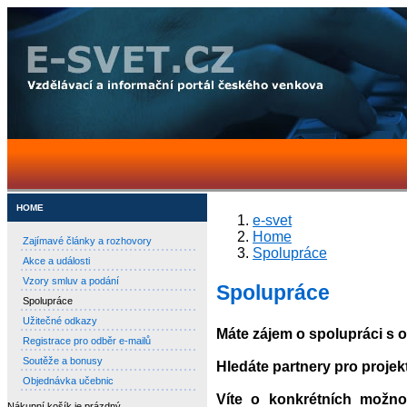
HOME
e-svet
Home
Zajímavé články a rozhovory
Spolupráce
Akce a události
Vzory smluv a podání
Spolupráce
Spolupráce
Užitečné odkazy
Máte zájem o spolupráci s
Registrace pro odběr e-mailů
Soutěže a bonusy
Hledáte partnery pro projekt 
Objednávka učebnic
Víte o konkrétních možno
Nákupní košík je prázdný.