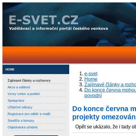
HOME
e-svet
Home
Zajímavé články a rozhovory
Zajímavé články a rozh
Akce a události
Do konce června mohou 
Vzory smluv a podání
povodní
Spolupráce
Do konce června m
Užitečné odkazy
Registrace pro odběr e-mailů
projekty omezování
Soutěže a bonusy
Opět se ukázalo, že i tady o
Objednávka učebnic