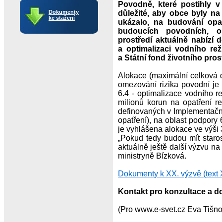
Povodně, které postihly v
Dokumenty
důležité, aby obce byly na
ke stažení
ukázalo, na budování opa
budoucích povodních, ob
prostředí aktuálně nabízí 
a optimalizaci vodního rež
a Státní fond životního pro
Alokace (maximální celková d
omezování rizika povodní je
6.4 - optimalizace vodního r
milionů korun na opatření r
definovaných v Implementačn
opatření), na oblast podpory 
je vyhlášena alokace ve výši 
„Pokud tedy budou mít staros
aktuálně ještě další výzvu na
ministryně Bízková.
Dokumenty k XX. výzvě (text X
Kontakt pro konzultace a d
(Pro www.e-svet.cz Eva Tišno