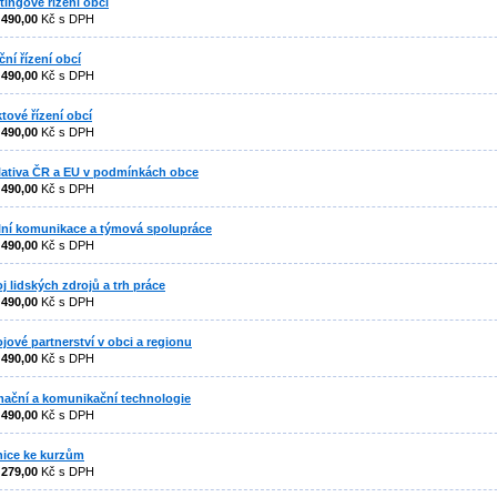
tingové řízení obcí
:
490,00
Kč s DPH
ční řízení obcí
:
490,00
Kč s DPH
ktové řízení obcí
:
490,00
Kč s DPH
lativa ČR a EU v podmínkách obce
:
490,00
Kč s DPH
lní komunikace a týmová spolupráce
:
490,00
Kč s DPH
j lidských zdrojů a trh práce
:
490,00
Kč s DPH
jové partnerství v obci a regionu
:
490,00
Kč s DPH
mační a komunikační technologie
:
490,00
Kč s DPH
ice ke kurzům
:
279,00
Kč s DPH