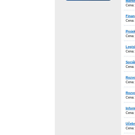
Marke
Cena
Finan
Cena
Proje
Cena
Legis
Cena
Sociá
Cena
Rozvo
Cena
Rozvo
Cena
Infor
Cena
Učebn
Cena