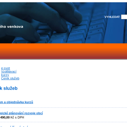
VYHLEDAT:
e-svet
Vzdělávací
kurzy
Ceník služeb
k služeb
m a objednávka kurzů
egické plánování rozvoje obcí
:
490,00
Kč s DPH