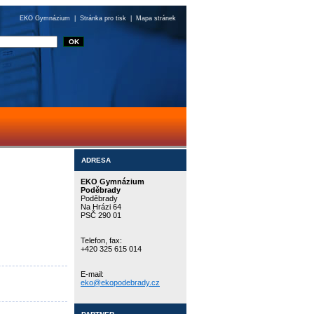
EKO Gymnázium
|
Stránka pro tisk
|
Mapa stránek
ADRESA
EKO Gymnázium
Poděbrady
Poděbrady
Na Hrázi 64
PSČ 290 01
Telefon, fax:
+420 325 615 014
E-mail:
eko@ekopodebrady.cz