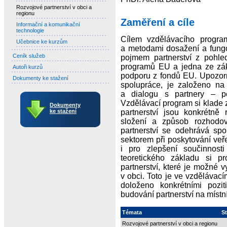
Rozvojové partnerství v obci a
regionu
Zaměření a cíle
Informační a komunikační
technologie
Cílem vzdělávacího program
Učebnice ke kurzům
a metodami dosažení a fungo
Ceník služeb
pojmem partnerství z pohle
programů EU a jedna ze zákl
Autoři kurzů
podporu z fondů EU. Upozorň
Dokumenty ke stažení
spolupráce, je založeno na 
a dialogu s partnery – pod
Vzdělávací program si klade z
Dokumenty
ke stažení
partnerství jsou konkrétně
složení a způsob rozhodo
partnerství se odehrává sp
sektorem při poskytování veře
i pro zlepšení součinnost
teoretického základu si p
partnerství, které je možné 
v obci. Toto je ve vzdělávac
doloženo konkrétními pozit
budování partnerství na místní
Témata
S
Rozvojové partnerství v obci a regionu