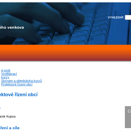
VYHLEDAT:
e-svet
Vzdělávací
kurzy
Seznam a objednávka kurzů
Projektové řízení obcí
ektové řízení obcí
r
C
arek Kupsa
ení a cíle