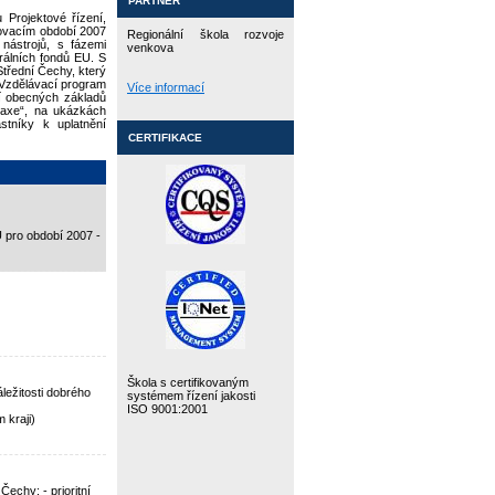
PARTNER
 Projektové řízení,
novacím období 2007
Regionální škola rozvoje
nástrojů, s fázemi
venkova
rálních fondů EU. S
Střední Čechy, který
. Vzdělávací program
Více informací
ní obecných základů
praxe“, na ukázkách
stníky k uplatnění
CERTIFIKACE
U pro období 2007 -
Škola s certifikovaným
áležitosti dobrého
systémem řízení jakosti
ISO 9001:2001
 kraji)
echy; - prioritní