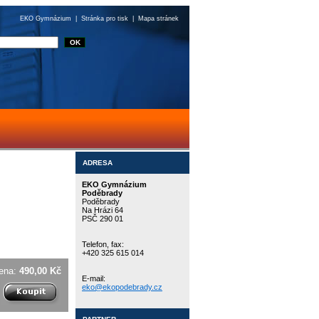
EKO Gymnázium
|
Stránka pro tisk
|
Mapa stránek
ADRESA
EKO Gymnázium
Poděbrady
Poděbrady
Na Hrázi 64
PSČ 290 01
Telefon, fax:
+420 325 615 014
ena:
490,00 Kč
E-mail:
eko@ekopodebrady.cz