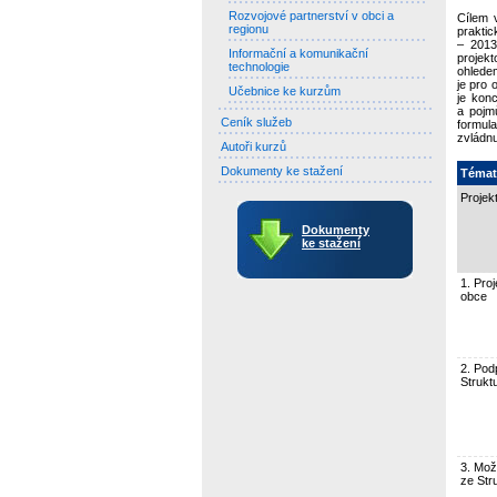
Rozvojové partnerství v obci a
Cílem 
regionu
praktic
– 2013
Informační a komunikační
projekt
technologie
ohledem
je pro 
Učebnice ke kurzům
je kon
a pojm
Ceník služeb
formul
zvládnu
Autoři kurzů
Dokumenty ke stažení
Témat
Projek
Dokumenty
ke stažení
1. Pro
obce
2. Pod
Strukt
3. Mož
ze Str