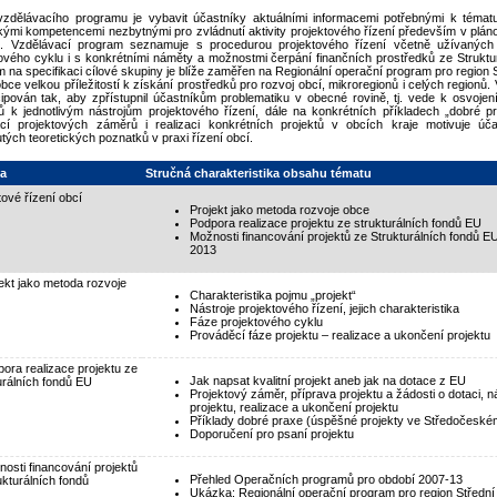
vzdělávacího programu je vybavit účastníky aktuálními informacemi potřebnými k tématu
kými kompetencemi nezbytnými pro zvládnutí aktivity projektového řízení především v plá
. Vzdělávací program seznamuje s procedurou projektového řízení včetně užívaných 
ového cyklu i s konkrétními náměty a možnostmi čerpání finančních prostředků ze Struktu
 na specifikaci cílové skupiny je blíže zaměřen na Regionální operační program pro region 
obce velkou příležitostí k získání prostředků pro rozvoj obcí, mikroregionů i celých regionů
cipován tak, aby zpřístupnil účastníkům problematiku v obecné rovině, tj. vede k osvoje
ů k jednotlivým nástrojům projektového řízení, dále na konkrétních příkladech „dobré 
ací projektových záměrů i realizaci konkrétních projektů v obcích kraje motivuje úča
tých teoretických poznatků v praxi řízení obcí.
a
Stručná charakteristika obsahu tématu
tové řízení obcí
Projekt jako metoda rozvoje obce
Podpora realizace projektu ze strukturálních fondů EU
Možnosti financování projektů ze Strukturálních fondů E
2013
jekt jako metoda rozvoje
Charakteristika pojmu „projekt“
Nástroje projektového řízení, jejich charakteristika
Fáze projektového cyklu
Prováděcí fáze projektu – realizace a ukončení projektu
pora realizace projektu ze
Jak napsat kvalitní projekt aneb jak na dotace z EU
urálních fondů EU
Projektový záměr, příprava projektu a žádosti o dotaci, n
projektu, realizace a ukončení projektu
Příklady dobré praxe (úspěšné projekty ve Středočeském
Doporučení pro psaní projektu
nosti financování projektů
Přehled Operačních programů pro období 2007-13
ukturálních fondů
Ukázka: Regionální operační program pro region Střední Č