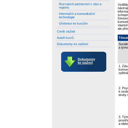
Rozvojové partnerství v obci a
Vzdělá
regionu
nástro
inform
Informační a komunikační
schopn
technologie
činnos
komuni
Učebnice ke kurzům
vlastn
ale př
Ceník služeb
Autoři kurzů
Témat
Dokumenty ke stažení
Sociál
a týmo
Dokumenty
ke stažení
1. Zás
komun
zpětná
2. Psy
k osobn
druhy 
3. Tým
prostř
a efekt