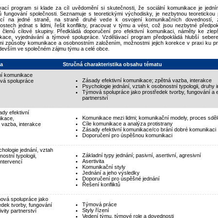
vací program si klade za cíl uvědomění si skutečnosti, že sociální komunikace je jedním
jů fungování společnosti. Seznamuje s teoretickými východisky, je nezbytnou teoretickou
ací na jedné straně, na straně druhé vede k osvojení komunikačních dovedností, 
ostech jednat s lidmi, řešit konflikty, pracovat v týmu a vést, což jsou nezbytné předp
t členů cílové skupiny. Předkládá doporučení pro efektivní komunikaci, náměty ke zlepš
kace, vyjednávání a týmové spolupráce. Vzdělávací program předpokládá hlubší seberef
ími způsoby komunikace a osobnostním založením, možnostmi jejich korekce v praxi ku p
edevším ve společném zájmu týmu a celé obce.
a
Stručná charakteristika obsahu tématu
ní komunikace
Zásady efektivní komunikace; zpětná vazba, interakce
vá spolupráce
Psychologie jednání, vztah k osobnostní typologii, druhy 
Týmová spolupráce jako prostředek tvorby, fungování a ef
partnerství
ady efektivní
Komunikace mezi lidmi; komunikační modely, proces sděl
ikace,
Cíle komunikace a analýza protistrany
 vazba, interakce
Zásady efektivní komunikace/co brání dobré komunikaci
Doporučení pro úspěšnou komunikaci
chologie jednání, vztah
Základní typy jednání; pasivní, asertivní, agresivní
ostní typologii,
Asertivita
intervencí
Komunikační styly
Jednání a jeho výsledky
Doporučení pro úspěšné jednání
Řešení konfliktů
ová spolupráce jako
Týmová práce
edek tvorby, fungování
Styly řízení
ivity partnerství
Vedení týmu, týmové role a dovednosti