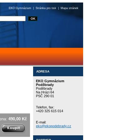
EKO Gymnázium
|
Stránka pro tisk
|
Mapa stránek
ADRESA
EKO Gymnázium
Poděbrady
Poděbrady
Na Hrázi 64
PSČ 290 01
Telefon, fax:
+420 325 615 014
ena:
490,00 Kč
E-mail:
eko@ekopodebrady.cz