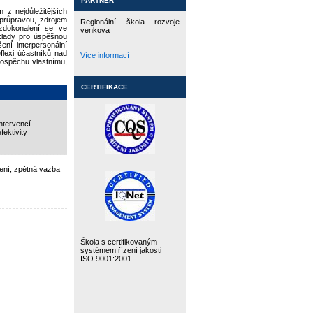
PARTNER
 z nejdůležitějších
 průpravou, zdrojem
Regionální škola rozvoje
zdokonalení se ve
venkova
oklady pro úspěšnou
ení interpersonální
lexi účastníků nad
Více informací
rospěchu vlastnímu,
CERTIFIKACE
intervencí
ektivity
ení, zpětná vazba
Škola s certifikovaným
systémem řízení jakosti
ISO 9001:2001