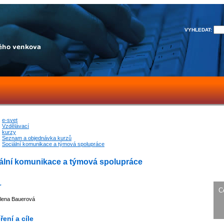
VYHLEDAT:
e-svet
Vzdělávací
kurzy
Seznam a objednávka kurzů
Sociální komunikace a týmová spolupráce
ální komunikace a týmová spolupráce
r
C
Alena Bauerová
ení a cíle