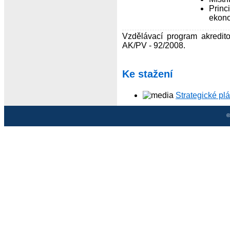
Princ
ekono
Vzdělávací program akredito
AK/PV - 92/2008.
Ke stažení
Strategické pl
©