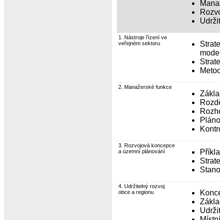
Manaž
Rozvo
Udrži
1. Nástroje řízení ve
Strat
veřejném sektoru
moder
Strat
Metod
2. Manažerské funkce
Zákl
Rozdě
Rozho
Pláno
Kontr
3. Rozvojová koncepce
Příkl
a územní plánování
Strat
Stano
4. Udržitelný rozvoj
Konce
obce a regionu
Zákla
Udrži
Místn