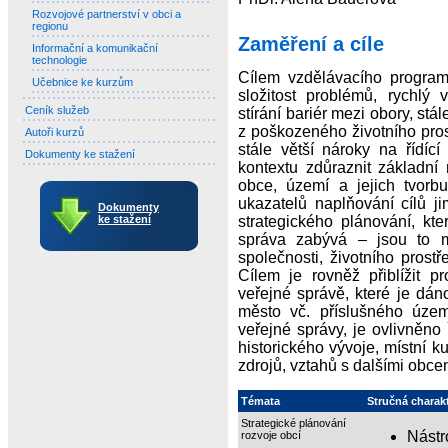
Rozvojové partnerství v obci a
regionu
Zaměření a cíle
Informační a komunikační
technologie
Cílem vzdělávacího program
Učebnice ke kurzům
složitost problémů, rychlý 
Ceník služeb
stírání bariér mezi obory, stál
z poškozeného životního prost
Autoři kurzů
stále větší nároky na řídící
Dokumenty ke stažení
kontextu zdůraznit základní
obce, území a jejich tvor
ukazatelů naplňování cílů j
Dokumenty
ke stažení
strategického plánování, kte
správa zabývá – jsou to 
společnosti, životního prost
Cílem je rovněž přiblížit p
veřejné správě, které je dán
město vč. příslušného území
veřejné správy, je ovlivněno ř
historického vývoje, místní ku
zdrojů, vztahů s dalšími obce
Témata
Stručná charak
Strategické plánování
Nástr
rozvoje obcí